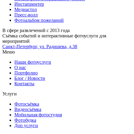
Инстапринтер
Медиастол
Пресс-волл
Фотоальбом пожеланий
В сфере развлечений с 2013 года
Съёмка событий и интерактивные фотоуслуги для
мероприятий
Санкт-Петербург, ул. Радищева, д.38
Меню
Наши фотоуслуги
О нас
Портфолио
Блог / Новости
Контакты
Услуги
Фото
съёмка
Видео
съёмка
Мобильная
фотостудия
Фото
будка
Доп
услуги