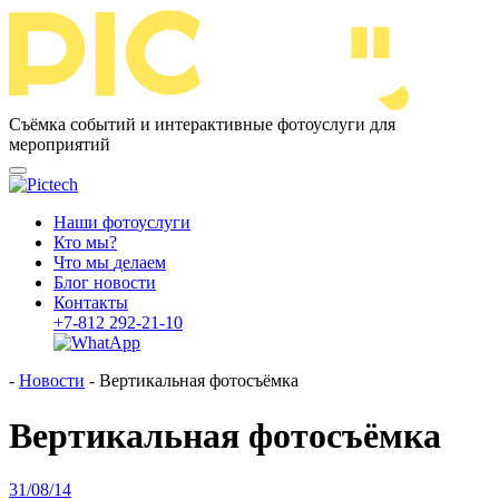
Съёмка событий и интерактивные фотоуслуги для
мероприятий
Наши
фото
услу
ги
Кто
мы
?
Что
мы
дела
ем
Блог
ново
сти
Кон
так
ты
+7-812
292-21-10
-
Новости
-
Вертикальная фотосъёмка
Вертикальная фотосъёмка
31/08/14