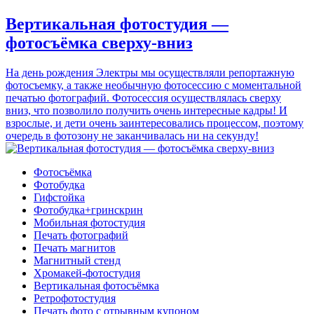
Вертикальная фотостудия —
фотосъёмка сверху-вниз
На день рождения Электры мы осуществляли репортажную
фотосъемку, а также необычную фотосессию с моментальной
печатью фотографий. Фотосессия осуществлялась сверху
вниз, что позволило получить очень интересные кадры! И
взрослые, и дети очень заинтересовались процессом, поэтому
очередь в фотозону не заканчивалась ни на секунду!
Фотосъёмка
Фотобудка
Гифстойка
Фотобудка+гринскрин
Мобильная фотостудия
Печать фотографий
Печать магнитов
Магнитный стенд
Хромакей-фотостудия
Вертикальная фотосъёмка
Ретрофотостудия
Печать фото с отрывным купоном