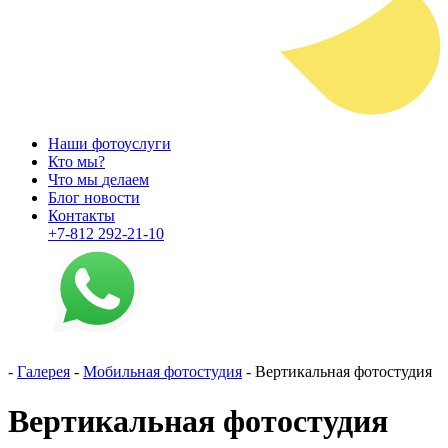
Наши
фото
услу
ги
Кто
мы
?
Что
мы
дела
ем
Блог
ново
сти
Кон
так
ты
+7-812
292-21-10
-
Галерея
-
Мобильная фотостудия
-
Вертикальная фотостудия
Вертикальная фотостудия